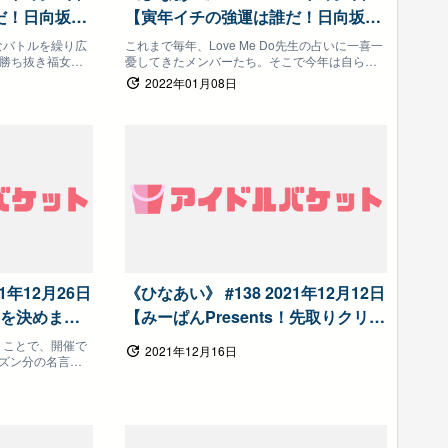
！日向坂46
【寅年イチの強運は誰だ！日向坂46
】日向坂で会
福女決定戦！（前半）】日向坂で会
なバトルを繰り広
これまで毎年、Love Me Do先生の占いに一喜一
勝ち抜き福女に
憂してきたメンバーたち。そこで今年は自らの
いましょう
手で運を切り開いてもらうべく、干支である虎
2022年01月08日
にまつわるゲームで対決し、見事勝ち残ったメ
ンバーを日向坂の福女に認定！さらに、福女と
なったメンバーは1年間番組内で優遇されます！
21年12月26日
《ひなあい》 #138 2021年12月12日
賞を決めまし
【みーぱんPresents！先取りクリス
向坂で会いま
マスパーティーで盛り上がりましょ
うことで、開催で
2021年12月16日
ーズン分の名言の
う！！】日向坂で会いましょう
前回、さまざま
回もまだまだあ
回日向坂名言大賞