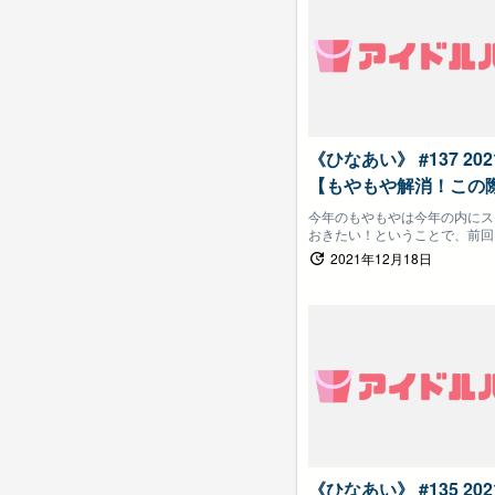
《ひなあい》 #137 20
【もやもや解消！この
ておこう（後半）】日
今年のもやもやは今年の内にス
おきたい！ということで、前回
しょう
まったクレームを大精算！
2021年12月18日
《ひなあい》 #135 20