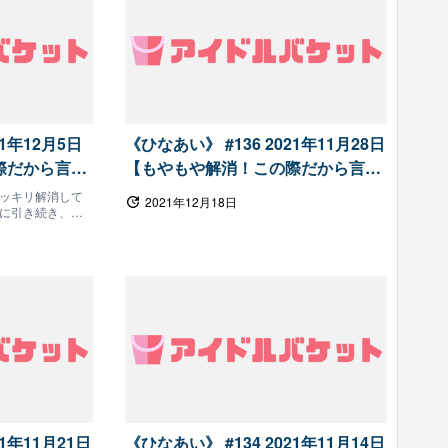
21年12月5日
《ひなあい》 #136 2021年11月28日
際だから言っ
【もやもや解消！この際だから言っ
向坂で会いま
ておこう（前半）】日向坂で会いま
ッキリ解消して
2021年12月18日
に引き続き、溜
しょう
21年11月21日
《ひなあい》 #134 2021年11月14日