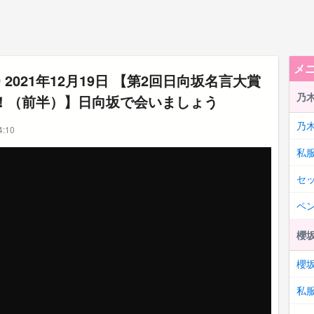
メ
9 2021年12月19日 【第2回日向坂名言大賞
乃木
！（前半）】日向坂で会いましょう
乃
:10
私
セ
ペ
櫻坂
櫻坂
私