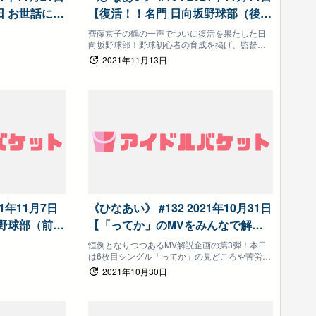
 お世話にな
【復活！！名門 日向坂野球部（後
もてなししま
半）】日向坂で会いましょう
齊藤京子の鶴の一声でついに復活を果たした日
向坂野球部！野球初心者の育成を掲げ、監督が
で会いましょ
基礎の基礎から叩き込んだ前回！実践練習では
2021年11月13日
部員たちの新たな才能が開花！？そして今回は
実践練習後半戦！過酷になる練習に必死で食ら
いついていく部員たち！さらに、日向坂野球部
に芸能界から新たな刺客が殴り込み！？
21年11月7日
《ひなあい》 #132 2021年10月31日
野球部（前
【「ってか」のMVをみんなで解説
しょう
しましょう！！】日向坂で会いまし
恒例となりつつあるMV解説企画の第3弾！本日
は6枚目シングル「ってか」の見どころや苦労話
ょう
などをメンバー自ら解説してもらいます！ただ
2021年10月30日
し！今回も映像はタラタラ流し、解説したい場
面が来たらボタンを押してお知らせするスタイ
ルのため、撮れ高になった時点で即企画終了！