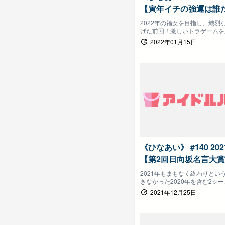
【寅年イチの強運は誰だ
福女決定戦！（後半）
2022年の福女を目指し、熾烈
げた前回！激しいトラゲームを
いましょう
選ばれるのは誰だ！
2022年01月15日
《ひなあい》 #140 20
【第2回日向坂名言大
ょう！！（後半）】日
2021年もまもなく終わりとい
きなかった2020年を含む2シ
しょう
中から「最優秀名言」を決定！
2021年12月25日
な名言が名乗りをあげたが、今
った魂の名言を一挙紹介！第2
の栄冠に輝くのは誰だ！？