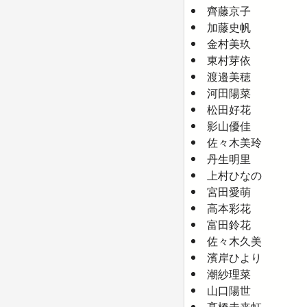
齊藤京子
加藤史帆
金村美玖
東村芽依
渡邉美穂
河田陽菜
松田好花
影山優佳
佐々木美玲
丹生明里
上村ひなの
宮田愛萌
高本彩花
富田鈴花
佐々木久美
濱岸ひより
潮紗理菜
山口陽世
髙橋未来虹