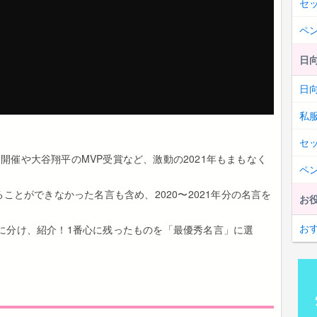
セ
ペ
日向
日向
私
セ
開催や大谷翔平のMVP受賞など、激動の2021年もまもなく
ペ
ることができなかった名言も含め、2020〜2021年分の名言を
お
お
に分け、紹介！1番心に残ったものを「最優秀名言」に選