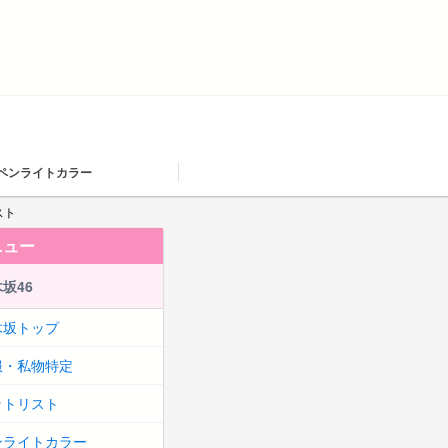
ペンライトカラー
スト
ニュー
坂46
木坂トップ
服・私物特定
ットリスト
ンライトカラー