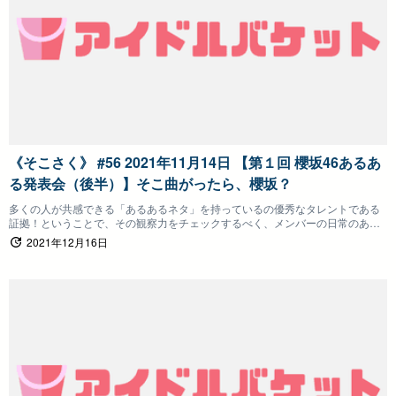
《そこさく》 #56 2021年11月14日 【第１回 櫻坂46あるあ
る発表会（後半）】そこ曲がったら、櫻坂？
多くの人が共感できる「あるあるネタ」を持っているの優秀なタレントである
証拠！ということで、その観察力をチェックするべく、メンバーの日常のある
あるな行動や言動を発表！共感したメンバーには手元の「あるあるボタン」を
2021年12月16日
押してもらい、最終的に一番多くのポイントを取ったあるあるが「ベストオブ
あるある」です！