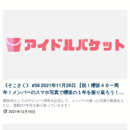
《そこさく》 #58 2021年11月28日 【祝！櫻坂４６一周
年！メンバーのスマホ写真で櫻坂の１年を振り返ろう！
（前半）】そこ曲がったら、櫻坂？
櫻坂46としてのデビュー1周年を記念して、メンバーの撮った写真や動画をも
とに、激動の1年目を振り返っていきます！
2021年12月16日