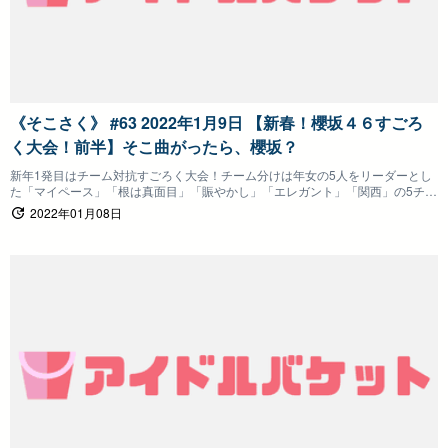
《そこさく》 #63 2022年1月9日 【新春！櫻坂４６すごろ
く大会！前半】そこ曲がったら、櫻坂？
新年1発目はチーム対抗すごろく大会！チーム分けは年女の5人をリーダーとし
た「マイペース」「根は真面目」「賑やかし」「エレガント」「関西」の5チー
ム！メンバーが着ているTシャツはチームでデザインしたオリジナルTシャツで
2022年01月08日
す！