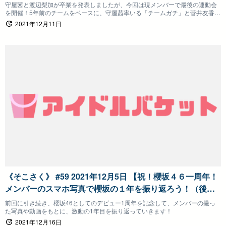
守屋茜と渡辺梨加が卒業を発表しましたが、今回は現メンバーで最後の運動会
を開催！5年前のチームをベースに、守屋茜率いる「チームガチ」と菅井友香率
いる「チーム割と平和主義」を結成！守屋茜はリベンジなるか！？
2021年12月11日
《そこさく》 #59 2021年12月5日 【祝！櫻坂４６一周年！
メンバーのスマホ写真で櫻坂の１年を振り返ろう！（後
編）】そこ曲がったら、櫻坂？
前回に引き続き、櫻坂46としてのデビュー1周年を記念して、メンバーの撮っ
た写真や動画をもとに、激動の1年目を振り返っていきます！
2021年12月16日