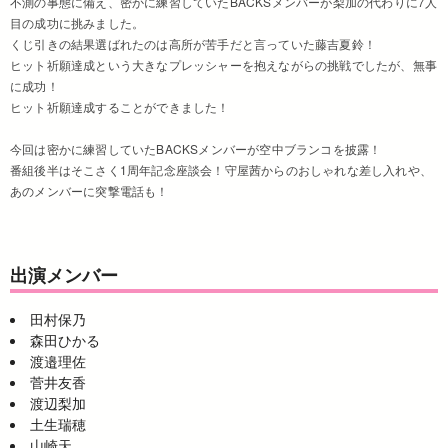
不測の事態に備え、密かに練習していたBACKSメンバーが梨加の代わりに7人
目の成功に挑みました。
くじ引きの結果選ばれたのは高所が苦手だと言っていた藤吉夏鈴！
ヒット祈願達成という大きなプレッシャーを抱えながらの挑戦でしたが、無事
に成功！
ヒット祈願達成することができました！
今回は密かに練習していたBACKSメンバーが空中ブランコを披露！
番組後半はそこさく1周年記念座談会！守屋茜からのおしゃれな差し入れや、
あのメンバーに突撃電話も！
出演メンバー
田村保乃
森田ひかる
渡邉理佐
菅井友香
渡辺梨加
土生瑞穂
山崎天