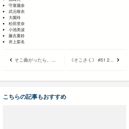
守屋麗奈
武元唯衣
大園玲
松田里奈
小池美波
藤吉夏鈴
井上梨名
そこ曲がったら、櫻坂？ #53 2021/10/24 【まだまだあった！私のちょっとヤバい一面！後半】そこさく
《そこさく》 #51 2021年10月10日放送分【3rdシングルヒット祈願！空中ブランコ！前半】 そこ曲がったら、櫻坂？
こちらの記事もおすすめ