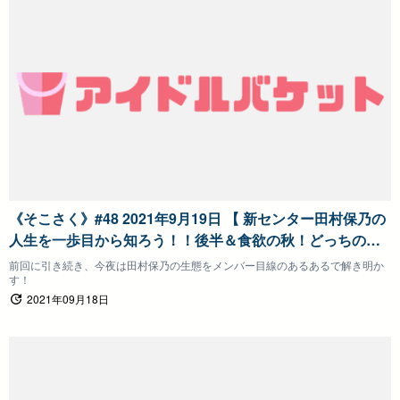
《そこさく》#48 2021年9月19日 【 新センター田村保乃の
人生を一歩目から知ろう！！後半＆食欲の秋！どっちのグ
ルメプレゼンショー！前半】そこ曲がったら、櫻坂？
前回に引き続き、今夜は田村保乃の生態をメンバー目線のあるあるで解き明か
す！
2021年09月18日