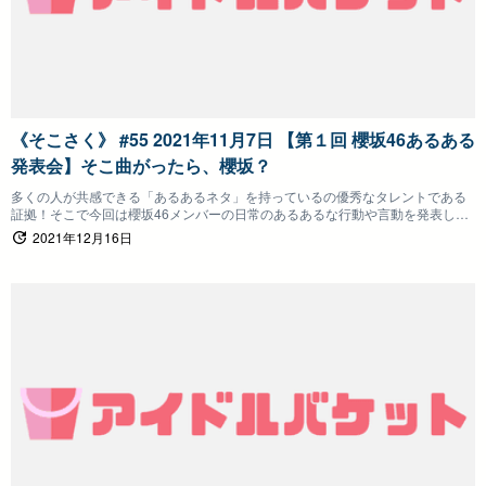
《そこさく》 #55 2021年11月7日 【第１回 櫻坂46あるある
発表会】そこ曲がったら、櫻坂？
多くの人が共感できる「あるあるネタ」を持っているの優秀なタレントである
証拠！そこで今回は櫻坂46メンバーの日常のあるあるな行動や言動を発表して
もらい観察力をチェックしていく企画です！
2021年12月16日