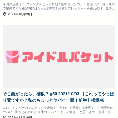
今回の企画は「3rdシングルヒット祈願！空中ブランコ」！全国ツアー真っ最中
で確保できた練習時間はたった2時間！恐怖とプレッシャーを跳ねのけ、見事ヒ
ット祈願達成なるか！？
2021年10月09日
そこ曲がったら、櫻坂？ #50 2021/10/03 【これってやっぱ
り変ですか？私のちょっとヤバイ一面！前半】櫻坂46
以前、メンバーのマニアックな趣味やこだわりを発表する企画で、小池美波の
ヤバい一面があらわになり他のメンバーはドン引き。 と思いきや、意外にも共
感するメンバーが続出。 そこで、今回はメンバーの他人には言えないちょっと
2021年12月16日