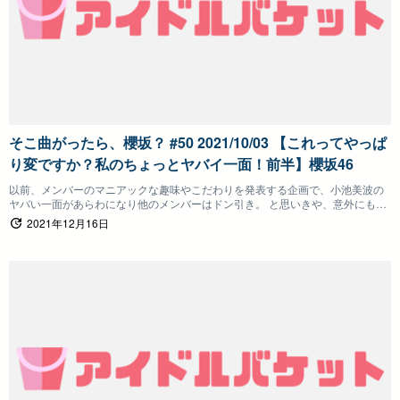
そこ曲がったら、櫻坂？ #50 2021/10/03 【これってやっぱ
り変ですか？私のちょっとヤバイ一面！前半】櫻坂46
以前、メンバーのマニアックな趣味やこだわりを発表する企画で、小池美波の
ヤバい一面があらわになり他のメンバーはドン引き。 と思いきや、意外にも共
感するメンバーが続出。 そこで、今回はメンバーの他人には言えないちょっと
2021年12月16日
ヤバい行動や衝動を発表！