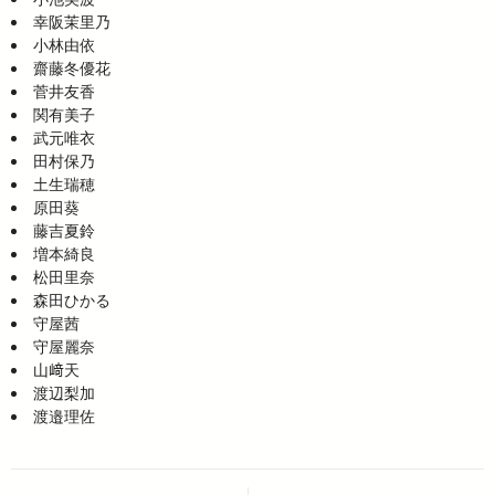
幸阪茉里乃
小林由依
齋藤冬優花
菅井友香
関有美子
武元唯衣
田村保乃
土生瑞穂
原田葵
藤吉夏鈴
増本綺良
松田里奈
森田ひかる
守屋茜
守屋麗奈
山﨑天
渡辺梨加
渡邉理佐