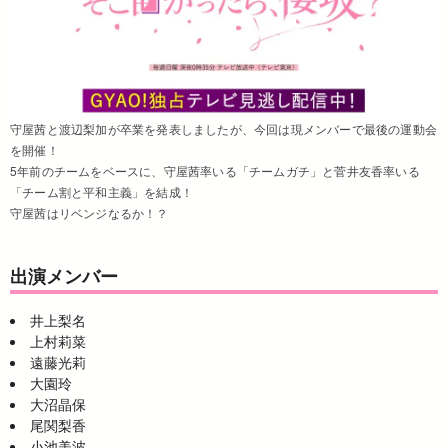
守屋茜と渡辺梨加が卒業を発表しましたが、今回は現メンバーで最後の運動会
を開催！
5年前のチームをベースに、守屋茜率いる「チームガチ」と菅井友香率いる
「チーム割と平和主義」を結成！
守屋茜はリベンジなるか！？
出演メンバー
井上梨名
上村莉菜
遠藤光莉
大園玲
大沼晶保
尾関梨香
小池美波