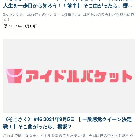
人生を一歩目から知ろう！！前半】 そこ曲がったら、櫻
坂？
3rdシングル「流れ弾」のセンターに抜擢された田村保乃の知られざる魅力に迫
る！
2021年09月18日
《そこさく》 #46 2021年9月5日 【 一般感覚クイーン決定
戦！】そこ曲がったら、櫻坂？
これまで様々な女王タイトルを決めてきた櫻坂46！今回は世の中と同じ感覚や