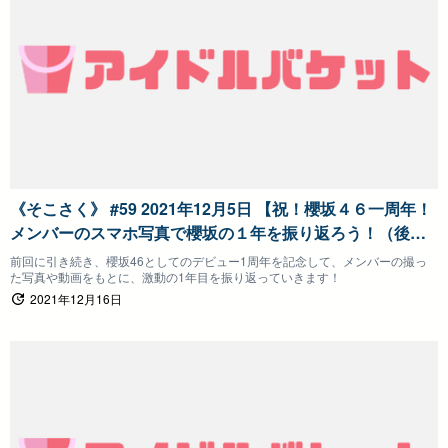
《そこさく》 #59 2021年12月5日 【祝！櫻坂４６一周年！
メンバーのスマホ写真で櫻坂の１年を振り返ろう！（後
編）】そこ曲がったら、櫻坂？
前回に引き続き、櫻坂46としてのデビュー1周年を記念して、メンバーの撮っ
た写真や動画をもとに、激動の1年目を振り返っていきます！
2021年12月16日