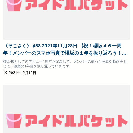
《そこさく》 #58 2021年11月28日 【祝！櫻坂４６一周
年！メンバーのスマホ写真で櫻坂の１年を振り返ろう！
（前半）】そこ曲がったら、櫻坂？
櫻坂46としてのデビュー1周年を記念して、メンバーの撮った写真や動画をも
とに、激動の1年目を振り返っていきます！
2021年12月16日