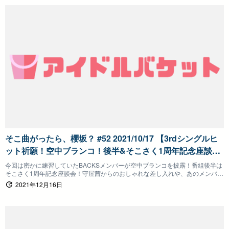
そこ曲がったら、櫻坂？ #52 2021/10/17 【3rdシングルヒ
ット祈願！空中ブランコ！後半&そこさく1周年記念座談
会】そこさく
今回は密かに練習していたBACKSメンバーが空中ブランコを披露！番組後半は
そこさく1周年記念座談会！守屋茜からのおしゃれな差し入れや、あのメンバー
に突撃電話も！
2021年12月16日