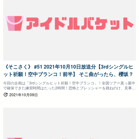
《そこさく》 #51 2021年10月10日放送分【3rdシングルヒ
ット祈願！空中ブランコ！前半】 そこ曲がったら、櫻坂？
今回の企画は「3rdシングルヒット祈願！空中ブランコ」！全国ツアー真っ最中
で確保できた練習時間はたった2時間！恐怖とプレッシャーを跳ねのけ、見事ヒ
ット祈願達成なるか！？
2021年10月09日