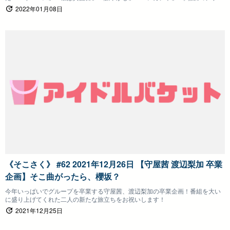
ム！メンバーが着ているTシャツはチームでデザインしたオリジナルTシャツで
2022年01月08日
す！
《そこさく》 #62 2021年12月26日 【守屋茜 渡辺梨加 卒業
企画】そこ曲がったら、櫻坂？
今年いっぱいでグループを卒業する守屋茜、渡辺梨加の卒業企画！番組を大い
に盛り上げてくれた二人の新たな旅立ちをお祝いします！
2021年12月25日