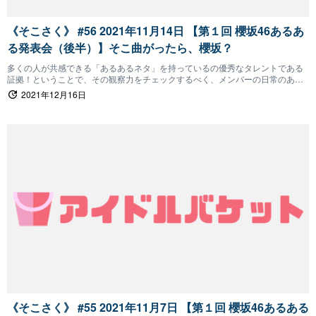
《そこさく》 #56 2021年11月14日 【第１回 櫻坂46あるあ
る発表会（後半）】そこ曲がったら、櫻坂？
多くの人が共感できる「あるあるネタ」を持っているの優秀なタレントである
証拠！ということで、その観察力をチェックするべく、メンバーの日常のある
あるな行動や言動を発表！共感したメンバーには手元の「あるあるボタン」を
2021年12月16日
押してもらい、最終的に一番多くのポイントを取ったあるあるが「ベストオブ
あるある」です！
《そこさく》 #55 2021年11月7日 【第１回 櫻坂46あるある