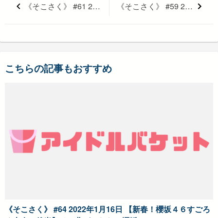
《そこさく》 #61 2021年12月19日 【櫻坂46年忘れ大運動会！（後半戦）】そこ曲がったら、櫻坂？
《そこさく》 #59 2021年12月5日 【祝！櫻坂４６一周年！メンバーのスマホ写真で櫻坂の１年を振り返ろう！（後編）】そこ曲がったら、櫻坂？
こちらの記事もおすすめ
《そこさく》 #64 2022年1月16日 【新春！櫻坂４６すごろ