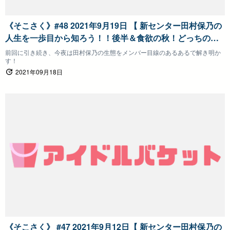
《そこさく》#48 2021年9月19日 【 新センター田村保乃の
人生を一歩目から知ろう！！後半＆食欲の秋！どっちのグ
ルメプレゼンショー！前半】そこ曲がったら、櫻坂？
前回に引き続き、今夜は田村保乃の生態をメンバー目線のあるあるで解き明か
す！
2021年09月18日
《そこさく》 #47 2021年9月12日【 新センター田村保乃の