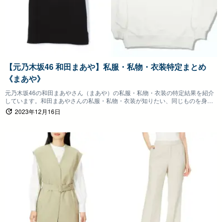
【元乃木坂46 和田まあや】私服・私物・衣装特定まとめ
《まあや》
元乃木坂46の和田まあやさん（まあや）の私服・私物・衣装の特定結果を紹介
しています。和田まあやさんの私服・私物・衣装が知りたい、同じものを身に
つけたいファンの方は参考にしていただけると嬉しいです。
2023年12月16日