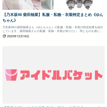
【乃木坂46 柴田柚菜】私服・私物・衣装特定まとめ《ゆん
ちゃん》
乃木坂46の柴田柚菜さん（ゆんちゃん）の私服・私物・衣装の特定結果を紹介
しています。柴田柚菜さんの私服・私物・衣装が知りたい、同じものを身につ
けたいファンの方は参考にしていただけると嬉しいです。
2023年12月16日