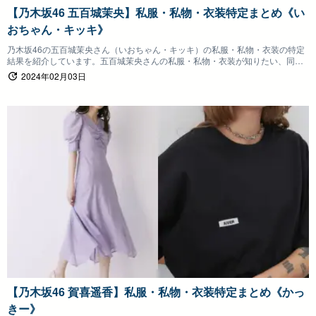
【乃木坂46 五百城茉央】私服・私物・衣装特定まとめ《い
おちゃん・キッキ》
乃木坂46の五百城茉央さん（いおちゃん・キッキ）の私服・私物・衣装の特定
結果を紹介しています。五百城茉央さんの私服・私物・衣装が知りたい、同じ
ものを身につけたいファンの方は参考にしていただけると嬉しいです。
2024年02月03日
【乃木坂46 賀喜遥香】私服・私物・衣装特定まとめ《かっ
きー》