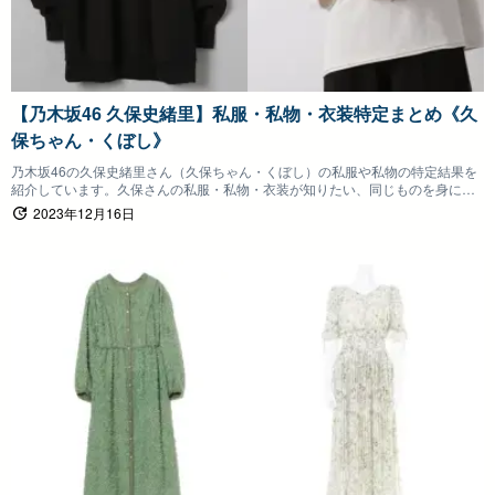
【乃木坂46 久保史緒里】私服・私物・衣装特定まとめ《久
保ちゃん・くぼし》
乃木坂46の久保史緒里さん（久保ちゃん・くぼし）の私服や私物の特定結果を
紹介しています。久保さんの私服・私物・衣装が知りたい、同じものを身につ
けたいファンの方は参考にしていただけると嬉しいです。
2023年12月16日