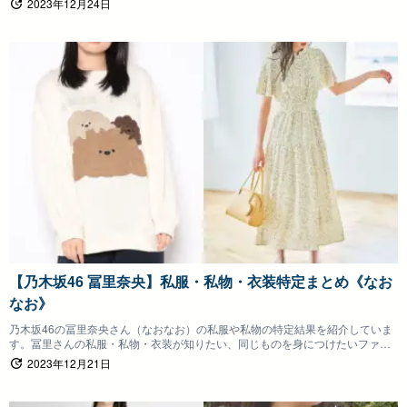
2023年12月24日
【乃木坂46 冨里奈央】私服・私物・衣装特定まとめ《なお
なお》
乃木坂46の冨里奈央さん（なおなお）の私服や私物の特定結果を紹介していま
す。冨里さんの私服・私物・衣装が知りたい、同じものを身につけたいファン
の方は参考にしていただけると嬉しいです。
2023年12月21日