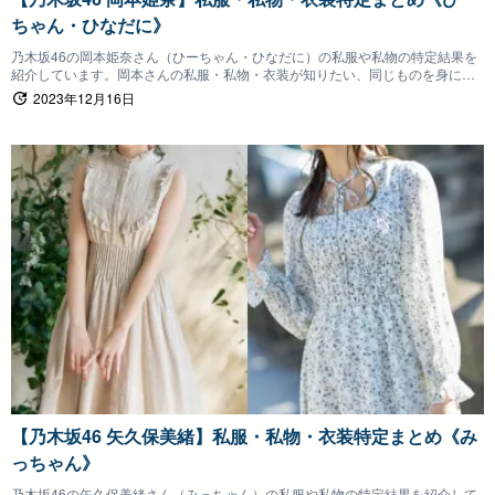
ちゃん・ひなだに》
乃木坂46の岡本姫奈さん（ひーちゃん・ひなだに）の私服や私物の特定結果を
紹介しています。岡本さんの私服・私物・衣装が知りたい、同じものを身につ
けたいファンの方は参考にしていただけると嬉しいです。
2023年12月16日
【乃木坂46 矢久保美緒】私服・私物・衣装特定まとめ《み
っちゃん》
乃木坂46の矢久保美緒さん（みっちゃん）の私服や私物の特定結果を紹介して