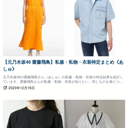
【元乃木坂46 齋藤飛鳥】私服・私物・衣装特定まとめ《あ
しゅ》
元乃木坂46の齋藤飛鳥さん（あしゅ）の私服・私物・衣装の特定結果を紹介し
ています。齋藤飛鳥さんの私服・私物・衣装が知りたい、同じものを身につけ
たいファンの方は参考にしていただけると嬉しいです。
2023年12月16日