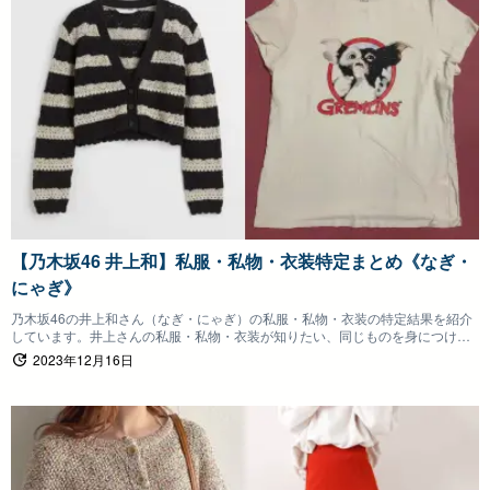
【乃木坂46 井上和】私服・私物・衣装特定まとめ《なぎ・
にゃぎ》
乃木坂46の井上和さん（なぎ・にゃぎ）の私服・私物・衣装の特定結果を紹介
しています。井上さんの私服・私物・衣装が知りたい、同じものを身につけた
いファンの方は参考にしていただけると嬉しいです。
2023年12月16日