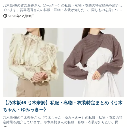
乃木坂46の賀喜遥香さん（かっきー）の私服・私物・衣装の特定結果を紹介し
ています。賀喜遥香さんの私服・私物・衣装が知りたい、同じものを身につけ
たいファンの方は参考にしていただけると嬉しいです。
2023年12月28日
【乃木坂46 弓木奈於】私服・私物・衣装特定まとめ《弓木
ちゃん・ゆみっきー》
乃木坂46の弓木奈於さん（弓木ちゃん・ゆみっきー）の私服・私物・衣装の特
定結果を紹介しています。弓木奈於さんの私服・私物・衣装が知りたい、同じ
ものを身につけたいファンの方は参考にしていただけると嬉しいです。