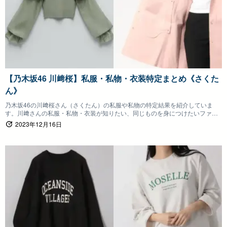
【乃木坂46 川﨑桜】私服・私物・衣装特定まとめ《さくた
ん》
乃木坂46の川﨑桜さん（さくたん）の私服や私物の特定結果を紹介していま
す。川﨑さんの私服・私物・衣装が知りたい、同じものを身につけたいファン
の方は参考にしていただけると嬉しいです。
2023年12月16日