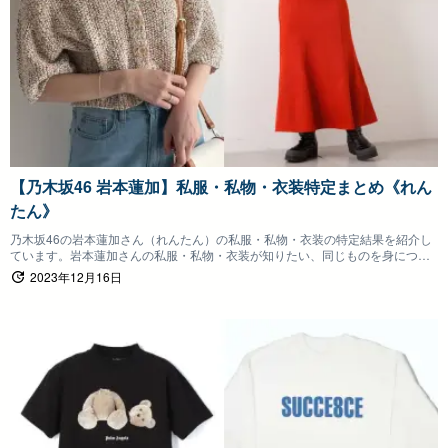
【乃木坂46 岩本蓮加】私服・私物・衣装特定まとめ《れん
たん》
乃木坂46の岩本蓮加さん（れんたん）の私服・私物・衣装の特定結果を紹介し
ています。岩本蓮加さんの私服・私物・衣装が知りたい、同じものを身につけ
たいファンの方は参考にしていただけると嬉しいです。
2023年12月16日