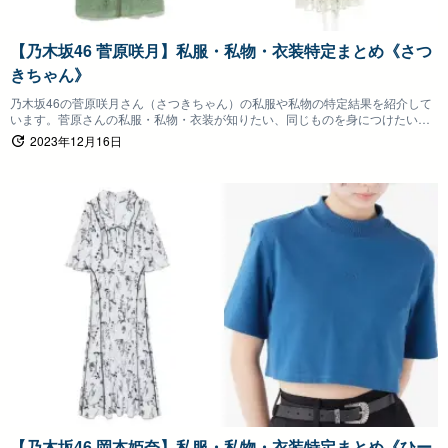
【乃木坂46 菅原咲月】私服・私物・衣装特定まとめ《さつ
きちゃん》
乃木坂46の菅原咲月さん（さつきちゃん）の私服や私物の特定結果を紹介して
います。菅原さんの私服・私物・衣装が知りたい、同じものを身につけたいフ
ァンの方は参考にしていただけると嬉しいです。
2023年12月16日
【乃木坂46 岡本姫奈】私服・私物・衣装特定まとめ《ひー