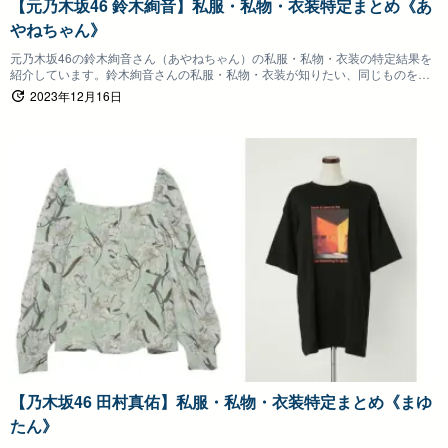
【元乃木坂46 鈴木絢音】私服・私物・衣装特定まとめ《あ
やねちゃん》
元乃木坂46の鈴木絢音さん（あやねちゃん）の私服・私物・衣装の特定結果を
紹介しています。鈴木絢音さんの私服・私物・衣装が知りたい、同じものを身
につけたいファンの方は参考にしていただけると嬉しいです。
2023年12月16日
【乃木坂46 田村真佑】私服・私物・衣装特定まとめ《まゆ
たん》