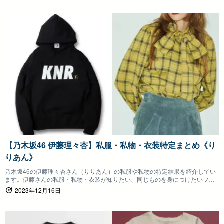
【乃木坂46 伊藤理々杏】私服・私物・衣装特定まとめ《り
りあん》
乃木坂46の伊藤理々杏さん（りりあん）の私服や私物の特定結果を紹介してい
ます。伊藤さんの私服・私物・衣装が知りたい、同じものを身につけたいファ
ンの方は参考にしていただけると嬉しいです。
2023年12月16日