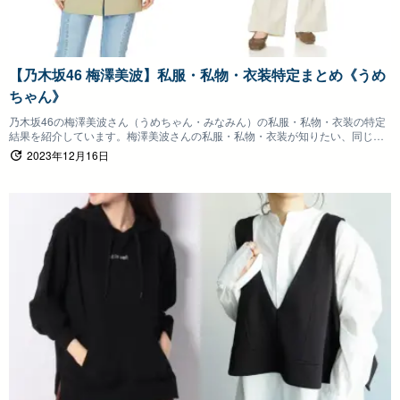
【乃木坂46 梅澤美波】私服・私物・衣装特定まとめ《うめ
ちゃん》
乃木坂46の梅澤美波さん（うめちゃん・みなみん）の私服・私物・衣装の特定
結果を紹介しています。梅澤美波さんの私服・私物・衣装が知りたい、同じも
のを身につけたいファンの方は参考にしていただけると嬉しいです。
2023年12月16日