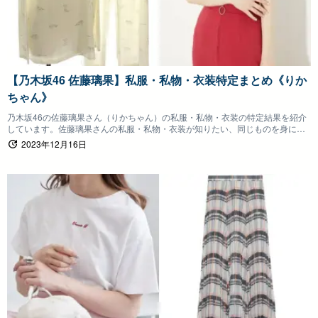
【乃木坂46 佐藤璃果】私服・私物・衣装特定まとめ《りか
ちゃん》
乃木坂46の佐藤璃果さん（りかちゃん）の私服・私物・衣装の特定結果を紹介
しています。佐藤璃果さんの私服・私物・衣装が知りたい、同じものを身につ
けたいファンの方は参考にしていただけると嬉しいです。
2023年12月16日