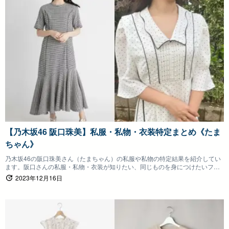
【乃木坂46 阪口珠美】私服・私物・衣装特定まとめ《たま
ちゃん》
乃木坂46の阪口珠美さん（たまちゃん）の私服や私物の特定結果を紹介してい
ます。阪口さんの私服・私物・衣装が知りたい、同じものを身につけたいファ
ンの方は参考にしていただけると嬉しいです。
2023年12月16日