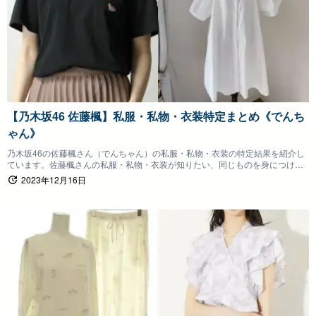
【乃木坂46 佐藤楓】私服・私物・衣装特定まとめ《でんち
ゃん》
乃木坂46の佐藤楓さん（でんちゃん）の私服・私物・衣装の特定結果を紹介し
ています。佐藤楓さんの私服・私物・衣装が知りたい、同じものを身につけた
いファンの方は参考にしていただけると嬉しいです。
2023年12月16日