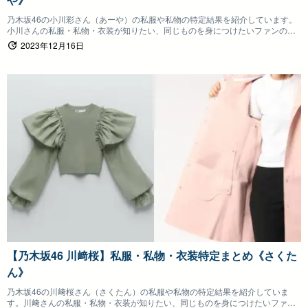
乃木坂46の小川彩さん（あーや）の私服や私物の特定結果を紹介しています。
小川さんの私服・私物・衣装が知りたい、同じものを身につけたいファンの方
は参考にしていただけると嬉しいです。
2023年12月16日
【乃木坂46 川﨑桜】私服・私物・衣装特定まとめ《さくた
ん》
乃木坂46の川﨑桜さん（さくたん）の私服や私物の特定結果を紹介していま
す。川﨑さんの私服・私物・衣装が知りたい、同じものを身につけたいファン