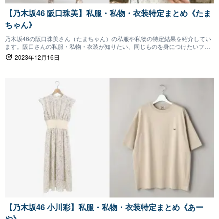
【乃木坂46 阪口珠美】私服・私物・衣装特定まとめ《たま
ちゃん》
乃木坂46の阪口珠美さん（たまちゃん）の私服や私物の特定結果を紹介してい
ます。阪口さんの私服・私物・衣装が知りたい、同じものを身につけたいファ
ンの方は参考にしていただけると嬉しいです。
2023年12月16日
【乃木坂46 小川彩】私服・私物・衣装特定まとめ《あー
や》