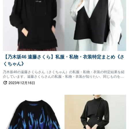
【乃木坂46 遠藤さくら】私服・私物・衣装特定まとめ《さ
くちゃん》
乃木坂46の遠藤さくらさん（さくちゃん）の私服・私物・衣装の特定結果を紹
介しています。遠藤さくらさんの私服・私物・衣装が知りたい、同じものを身
につけたいファンの方は参考にしていただけると嬉しいです。
2023年12月16日