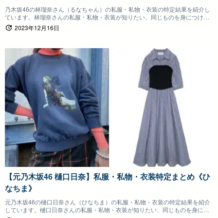
乃木坂46の林瑠奈さん（るなちゃん）の私服・私物・衣装の特定結果を紹介し
ています。林瑠奈さんの私服・私物・衣装が知りたい、同じものを身につけた
いファンの方は参考にしていただけると嬉しいです。
2023年12月16日
【元乃木坂46 樋口日奈】私服・私物・衣装特定まとめ《ひ
なちま》
元乃木坂46の樋口日奈さん（ひなちま）の私服・私物・衣装の特定結果を紹介
しています。樋口日奈さんの私服・私物・衣装が知りたい、同じものを身につ
けたいファンの方は参考にしていただけると嬉しいです。