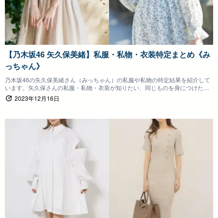
【乃木坂46 矢久保美緒】私服・私物・衣装特定まとめ《み
っちゃん》
乃木坂46の矢久保美緒さん（みっちゃん）の私服や私物の特定結果を紹介して
います。矢久保さんの私服・私物・衣装が知りたい、同じものを身につけたい
ファンの方は参考にしていただけると嬉しいです。
2023年12月16日