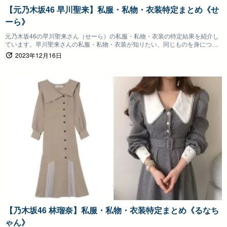
【元乃木坂46 早川聖来】私服・私物・衣装特定まとめ《せ
ーら》
元乃木坂46の早川聖来さん（せーら）の私服・私物・衣装の特定結果を紹介し
ています。早川聖来さんの私服・私物・衣装が知りたい、同じものを身につけ
たいファンの方は参考にしていただけると嬉しいです。
2023年12月16日
【乃木坂46 林瑠奈】私服・私物・衣装特定まとめ《るなち
ゃん》