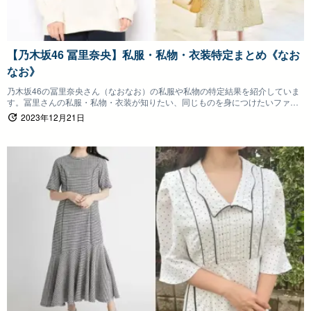
【乃木坂46 冨里奈央】私服・私物・衣装特定まとめ《なお
なお》
乃木坂46の冨里奈央さん（なおなお）の私服や私物の特定結果を紹介していま
す。冨里さんの私服・私物・衣装が知りたい、同じものを身につけたいファン
の方は参考にしていただけると嬉しいです。
2023年12月21日