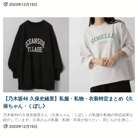
の方は参考にしていただけると嬉しいです。
2023年12月16日
【乃木坂46 久保史緒里】私服・私物・衣装特定まとめ《久
保ちゃん・くぼし》
乃木坂46の久保史緒里さん（久保ちゃん・くぼし）の私服や私物の特定結果を
紹介しています。久保さんの私服・私物・衣装が知りたい、同じものを身につ
けたいファンの方は参考にしていただけると嬉しいです。
2023年12月16日