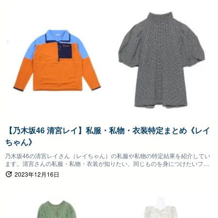
【乃木坂46 清宮レイ】私服・私物・衣装特定まとめ《レイ
ちゃん》
乃木坂46の清宮レイさん（レイちゃん）の私服や私物の特定結果を紹介してい
ます。清宮さんの私服・私物・衣装が知りたい、同じものを身につけたいファ
ンの方は参考にしていただけると嬉しいです。
2023年12月16日