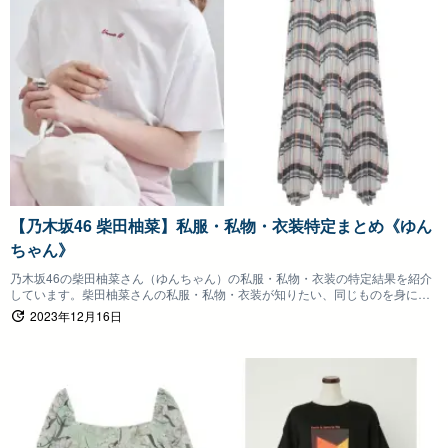
【乃木坂46 柴田柚菜】私服・私物・衣装特定まとめ《ゆん
ちゃん》
乃木坂46の柴田柚菜さん（ゆんちゃん）の私服・私物・衣装の特定結果を紹介
しています。柴田柚菜さんの私服・私物・衣装が知りたい、同じものを身につ
けたいファンの方は参考にしていただけると嬉しいです。
2023年12月16日