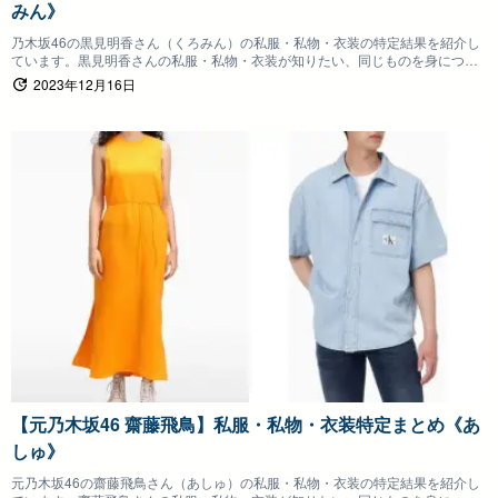
みん》
乃木坂46の黒見明香さん（くろみん）の私服・私物・衣装の特定結果を紹介し
ています。黒見明香さんの私服・私物・衣装が知りたい、同じものを身につけ
たいファンの方は参考にしていただけると嬉しいです。
2023年12月16日
【元乃木坂46 齋藤飛鳥】私服・私物・衣装特定まとめ《あ
しゅ》
元乃木坂46の齋藤飛鳥さん（あしゅ）の私服・私物・衣装の特定結果を紹介し