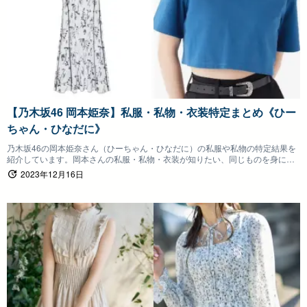
【乃木坂46 岡本姫奈】私服・私物・衣装特定まとめ《ひー
ちゃん・ひなだに》
乃木坂46の岡本姫奈さん（ひーちゃん・ひなだに）の私服や私物の特定結果を
紹介しています。岡本さんの私服・私物・衣装が知りたい、同じものを身につ
けたいファンの方は参考にしていただけると嬉しいです。
2023年12月16日