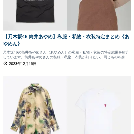
【乃木坂46 筒井あやめ】私服・私物・衣装特定まとめ《あ
やめん》
乃木坂46の筒井あやめさん（あやめん）の私服・私物・衣装の特定結果を紹介
しています。筒井あやめさんの私服・私物・衣装が知りたい、同じものを身に
つけたいファンの方は参考にしていただけると嬉しいです。
2023年12月16日