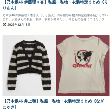
【乃木坂46 伊藤理々杏】私服・私物・衣装特定まとめ《り
りあん》
乃木坂46の伊藤理々杏さん（りりあん）の私服や私物の特定結果を紹介してい
ます。伊藤さんの私服・私物・衣装が知りたい、同じものを身につけたいファ
ンの方は参考にしていただけると嬉しいです。
2023年12月16日
【乃木坂46 井上和】私服・私物・衣装特定まとめ《なぎ・
にゃぎ》