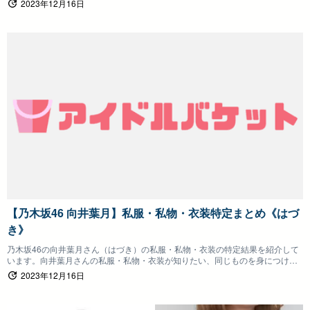
2023年12月16日
【乃木坂46 向井葉月】私服・私物・衣装特定まとめ《はづ
き》
乃木坂46の向井葉月さん（はづき）の私服・私物・衣装の特定結果を紹介して
います。向井葉月さんの私服・私物・衣装が知りたい、同じものを身につけた
いファンの方は参考にしていただけると嬉しいです。
2023年12月16日