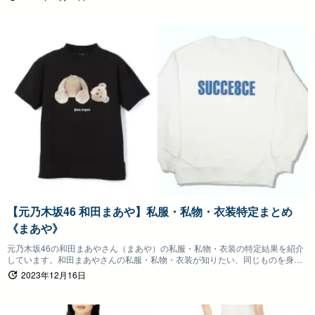
【元乃木坂46 和田まあや】私服・私物・衣装特定まとめ
《まあや》
元乃木坂46の和田まあやさん（まあや）の私服・私物・衣装の特定結果を紹介
しています。和田まあやさんの私服・私物・衣装が知りたい、同じものを身に
つけたいファンの方は参考にしていただけると嬉しいです。
2023年12月16日