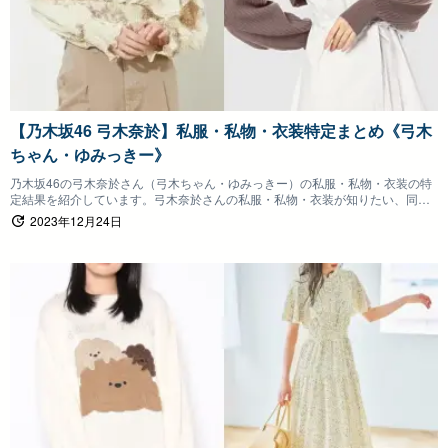
【乃木坂46 弓木奈於】私服・私物・衣装特定まとめ《弓木
ちゃん・ゆみっきー》
乃木坂46の弓木奈於さん（弓木ちゃん・ゆみっきー）の私服・私物・衣装の特
定結果を紹介しています。弓木奈於さんの私服・私物・衣装が知りたい、同じ
ものを身につけたいファンの方は参考にしていただけると嬉しいです。
2023年12月24日