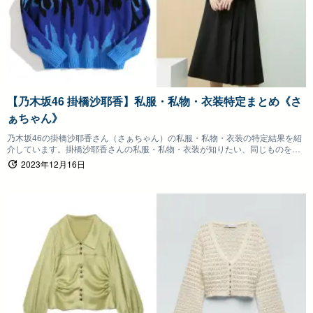
【乃木坂46 掛橋沙耶香】私服・私物・衣装特定まとめ《さ
ぁちゃん》
乃木坂46の掛橋沙耶香さん（さぁちゃん）の私服・私物・衣装の特定結果を紹
介しています。掛橋沙耶香さんの私服・私物・衣装が知りたい、同じものを身
につけたいファンの方は参考にしていただけると嬉しいです。
2023年12月16日