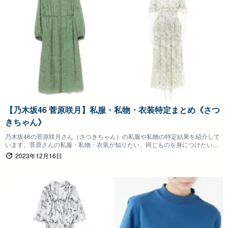
【乃木坂46 菅原咲月】私服・私物・衣装特定まとめ《さつ
きちゃん》
乃木坂46の菅原咲月さん（さつきちゃん）の私服や私物の特定結果を紹介して
います。菅原さんの私服・私物・衣装が知りたい、同じものを身につけたいフ
ァンの方は参考にしていただけると嬉しいです。
2023年12月16日