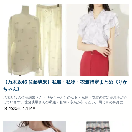
【乃木坂46 佐藤璃果】私服・私物・衣装特定まとめ《りか
ちゃん》
乃木坂46の佐藤璃果さん（りかちゃん）の私服・私物・衣装の特定結果を紹介
しています。佐藤璃果さんの私服・私物・衣装が知りたい、同じものを身につ
けたいファンの方は参考にしていただけると嬉しいです。
2023年12月16日