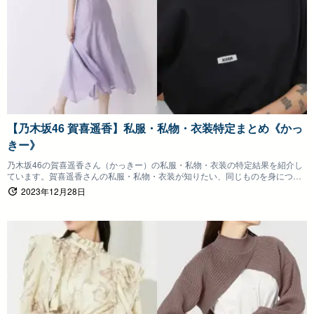
【乃木坂46 賀喜遥香】私服・私物・衣装特定まとめ《かっ
きー》
乃木坂46の賀喜遥香さん（かっきー）の私服・私物・衣装の特定結果を紹介し
ています。賀喜遥香さんの私服・私物・衣装が知りたい、同じものを身につけ
たいファンの方は参考にしていただけると嬉しいです。
2023年12月28日