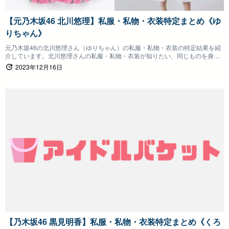
【元乃木坂46 北川悠理】私服・私物・衣装特定まとめ《ゆ
りちゃん》
元乃木坂46の北川悠理さん（ゆりちゃん）の私服・私物・衣装の特定結果を紹
介しています。北川悠理さんの私服・私物・衣装が知りたい、同じものを身に
つけたいファンの方は参考にしていただけると嬉しいです。
2023年12月16日
【乃木坂46 黒見明香】私服・私物・衣装特定まとめ《くろ