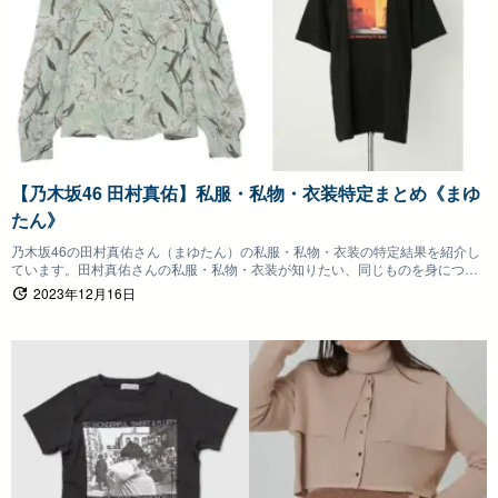
【乃木坂46 田村真佑】私服・私物・衣装特定まとめ《まゆ
たん》
乃木坂46の田村真佑さん（まゆたん）の私服・私物・衣装の特定結果を紹介し
ています。田村真佑さんの私服・私物・衣装が知りたい、同じものを身につけ
たいファンの方は参考にしていただけると嬉しいです。
2023年12月16日