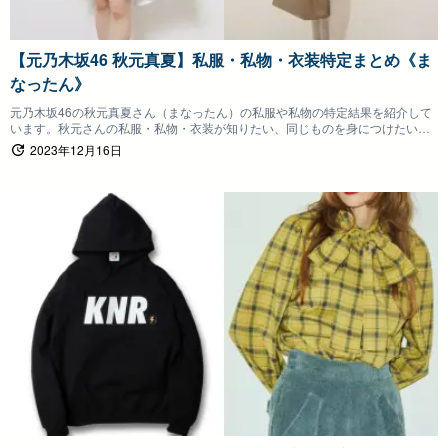
【元乃木坂46 秋元真夏】私服・私物・衣装特定まとめ《ま
なったん》
元乃木坂46の秋元真夏さん（まなったん）の私服や私物の特定結果を紹介して
います。秋元さんの私服・私物・衣装が知りたい、同じものを身につけたいフ
ァンの方は参考にしていただけると嬉しいです。
2023年12月16日