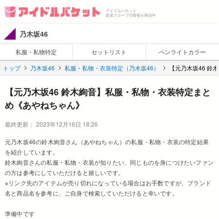
アイドルバケット
坂道グループの情報を発信中
乃木坂46
私服・私物特定
セットリスト
ペンライトカラー
トップ
乃木坂46
私服・私物・衣装特定（乃木坂46）
【元乃木坂46 
【元乃木坂46 鈴木絢音】私服・私物・衣装特定まと
め《あやねちゃん》
最終更新：
2023年12月16日 18:26
元乃木坂46の鈴木絢音さん（あやねちゃん）の私服・私物・衣装の特定結果
を紹介しています。
鈴木絢音さんの私服・私物・衣装が知りたい、同じものを身につけたいファン
の方は参考にしていただけると嬉しいです。
※リンク先のアイテムが売り切れになっている場合はお手数ですが、ブランド
名と商品名を参考に、ご自身で検索していただけると幸いです。
準備中です