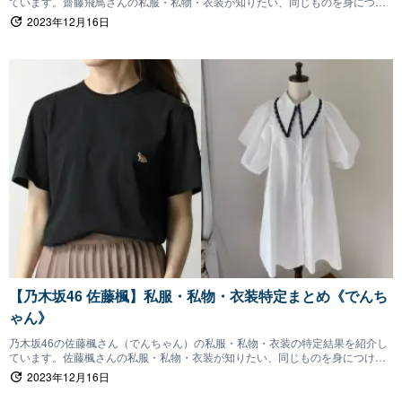
ています。齋藤飛鳥さんの私服・私物・衣装が知りたい、同じものを身につけ
たいファンの方は参考にしていただけると嬉しいです。
2023年12月16日
【乃木坂46 佐藤楓】私服・私物・衣装特定まとめ《でんち
ゃん》
乃木坂46の佐藤楓さん（でんちゃん）の私服・私物・衣装の特定結果を紹介し
ています。佐藤楓さんの私服・私物・衣装が知りたい、同じものを身につけた
いファンの方は参考にしていただけると嬉しいです。
2023年12月16日