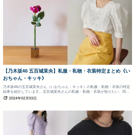
【乃木坂46 五百城茉央】私服・私物・衣装特定まとめ《い
おちゃん・キッキ》
乃木坂46の五百城茉央さん（いおちゃん・キッキ）の私服・私物・衣装の特定
結果を紹介しています。五百城茉央さんの私服・私物・衣装が知りたい、同じ
ものを身につけたいファンの方は参考にしていただけると嬉しいです。
2024年02月03日