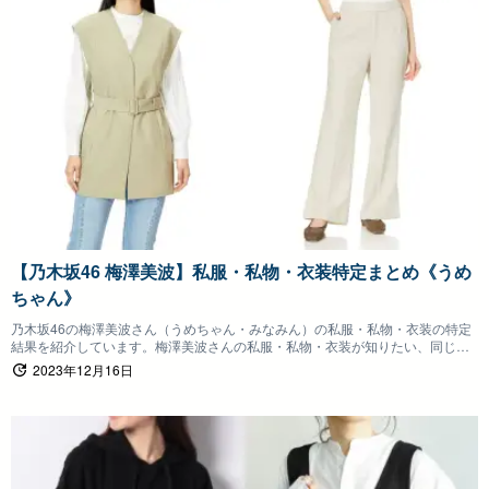
【乃木坂46 梅澤美波】私服・私物・衣装特定まとめ《うめ
ちゃん》
乃木坂46の梅澤美波さん（うめちゃん・みなみん）の私服・私物・衣装の特定
結果を紹介しています。梅澤美波さんの私服・私物・衣装が知りたい、同じも
のを身につけたいファンの方は参考にしていただけると嬉しいです。
2023年12月16日